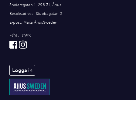
Snidaregatan 1, 296 31, Åhus
Besöksadress: Stubbagatan 2
E-post:
Maila ÅhusSweden
FÖLJ OSS
Logga in