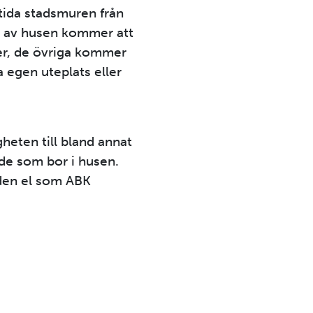
ltida stadsmuren från
t av husen kommer att
ter, de övriga kommer
a egen uteplats eller
heten till bland annat
 de som bor i husen.
 den el som ABK