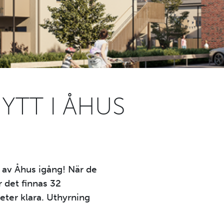
TT I ÅHUS
 av Åhus igång! När de
 det finnas 32
eter klara. Uthyrning