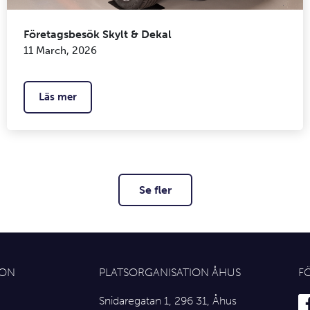
Företagsbesök Skylt & Dekal
11 March, 2026
Läs mer
Se fler
ION
PLATSORGANISATION ÅHUS
F
Snidaregatan 1, 296 31, Åhus