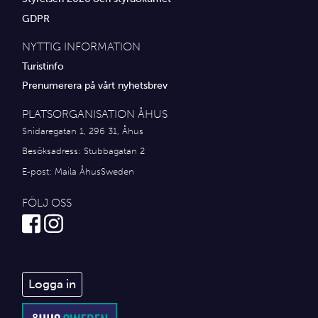
GDPR
Platsorganisation Åhus
NYTTIG INFORMATION
Alla medlemmar
Turistinfo
Ekonomi &amp; juridik
Prenumerera på vårt nyhetsbrev
Hantverkare
PLATSORGANISATION ÅHUS
Snidaregatan 1, 296 31, Åhus
Hus &amp; hem
Besöksadress: Stubbagatan 2
Ideella föreningar
E-post:
Maila ÅhusSweden
Idrottsföreningar
FÖLJ OSS
Media
Transport
Logga in
Utbildning, IT & verksamhetsutveckling