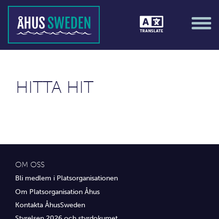
Barn och familj
Föreläsning
TRANSLATE
;)
Guidade turer
Marknader
HITTA HIT
Mathögtider
Musik / På scen
Tävlingar &amp; matcher
Träning / motion / hälsa
OM OSS
Bli medlem i Platsorganisationen
Utställningar
Om Platsorganisation Åhus
Kontakta ÅhusSweden
Vi i Åhus
Styrelsen 2026 och styrdokumet