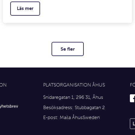
Läs mer
Se fler
ION
PLATSORGANISATION ÅHUS
F
Snidaregatan 1, 296 31, Åhus
yhetsbrev
Besöksadress: Stubbagatan 2
E-post:
Maila ÅhusSweden