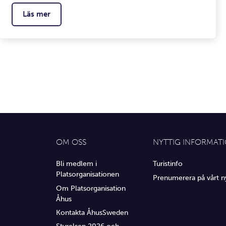
Läs mer
OM OSS
NYTTIG INFORMAT
Bli medlem i
Turistinfo
Platsorganisationen
Prenumerera på vårt n
Om Platsorganisation
Åhus
Kontakta ÅhusSweden