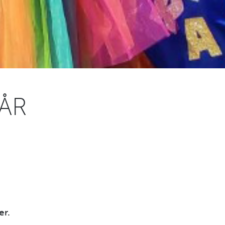
 ÅR
er.