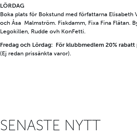
LÖRDAG
Boka plats för Bokstund med författarna Elisabeth V
och Åsa Malmström. Fiskdamm, Fixa Fina Flätan. B
Legokillen, Rudde ovh KonFetti.
Fredag och Lördag: För klubbmedlem 20% rabatt 
(Ej redan prissänkta varor).
SENASTE NYTT