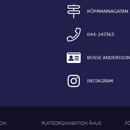
KÖPMANNAGATAN 1,
044-247363
0
BOSSE ANDERSSO
INSTAGRAM
ION
PLATSORGANISATION ÅHUS
F