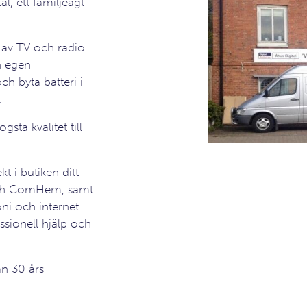
al, ett familjeägt
 av TV och radio
n egen
ch byta batteri i
.
sta kvalitet till
kt i butiken ditt
 och ComHem, samt
oni och internet.
sionell hjälp och
än 30 års