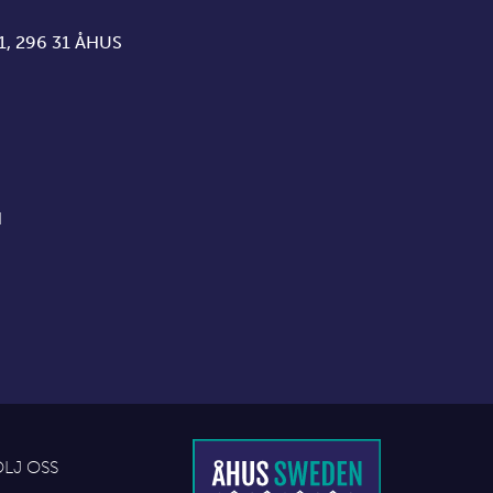
 296 31 ÅHUS
N
ÖLJ OSS