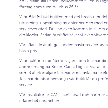
En Digitalbutik i tiden. Välkommen till Åhus Digit
företag som funnits i Åhus 25 år.
Vi är Bild & Ljud butiken med det breda utbudet
utrustning, uppsättning av antenner och med e
serviceverkstad. Du kan även komma in till oss o
din klocka. Sedan årsskiftet säljer vi även vitvaror
Vår affärsidé är att ge kunden bästa service, av hög
bästa pris.
Vi är auktoriserad återförsäljare, och tecknar dire
abonnemang på Boxer, Canal Digital, Viasat,
som 3 återförsäljare tecknar vi ditt avtal på telef
Tecknar du abonnemang i vår butik får du profes
service.
Vår installatör är CANT certifierad och har mer 
erfarenhet i branchen.