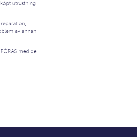
 köpt utrustning
 reparation,
roblem av annan
JÄMFÖRAS med de