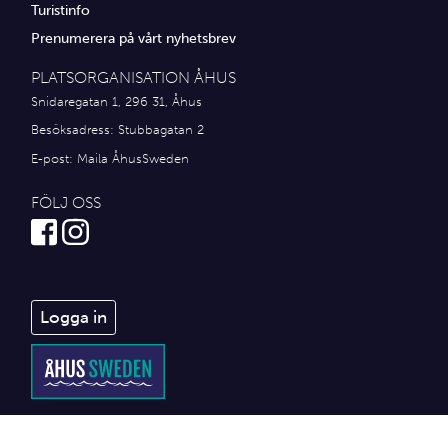
Turistinfo
Prenumerera på vårt nyhetsbrev
PLATSORGANISATION ÅHUS
Snidaregatan 1, 296 31, Åhus
Besöksadress: Stubbagatan 2
E-post:
Maila ÅhusSweden
FÖLJ OSS
Logga in