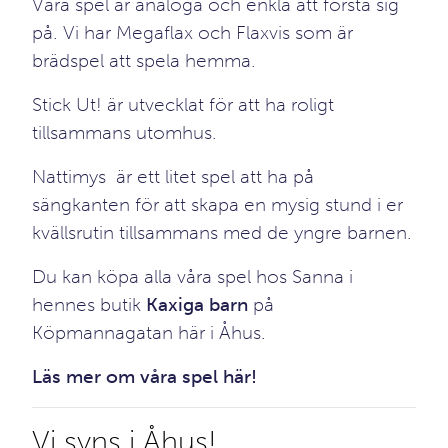
Våra spel är analoga och enkla att förstå sig
på. Vi har
Megaflax och Flaxvis
som är
brädspel att spela hemma.
Stick Ut!
är utvecklat för att ha roligt
tillsammans utomhus.
Nattimys
är ett litet spel att ha på
sängkanten för att skapa en mysig stund i er
kvällsrutin tillsammans med de yngre barnen.
Du kan köpa alla våra spel hos Sanna i
hennes butik
Kaxiga barn
på
Köpmannagatan här i Åhus.
Läs mer om våra spel här!
Vi syns i Åhus!