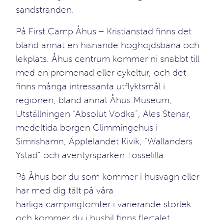
sandstranden.
På First Camp Åhus – Kristianstad finns det
bland annat en hisnande höghöjdsbana och
lekplats. Åhus centrum kommer ni snabbt till
med en promenad eller cykeltur, och det
finns många intressanta
utflyktsmål
i
regionen, bland annat Åhus Museum,
Utställningen “Absolut Vodka“, Ales Stenar,
medeltida borgen Glimmingehus i
Simrishamn, Äpplelandet Kivik, “Wallanders
Ystad“ och äventyrsparken Tosselilla.
På Åhus bor du som kommer i husvagn eller
har med dig tält på våra
härliga
campingtomter
i varierande storlek
och kommer du i husbil finns flertalet