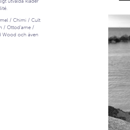
gt utvalda kläder
ité.
mel / Chimi / Cult
in / Ottod’ame /
od Wood och även