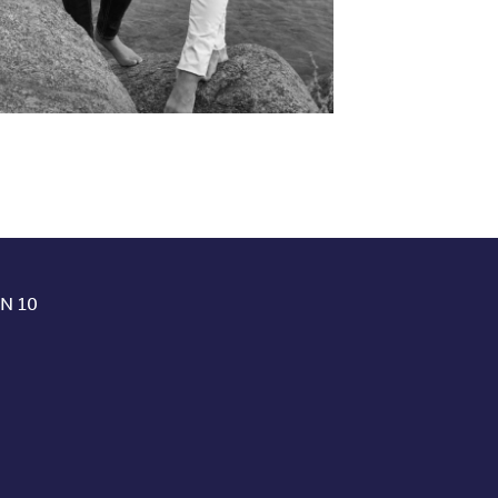
N 10
N