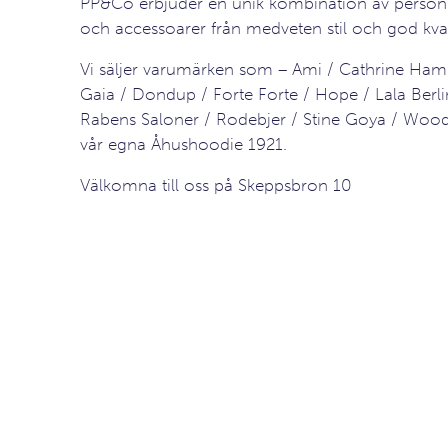
PP&Co erbjuder en unik kombination av personli
och accessoarer från medveten stil och god kval
Vi säljer varumärken som – Ami / Cathrine Ham
Gaia / Dondup / Forte Forte / Hope / Lala Berl
Rabens Saloner / Rodebjer / Stine Goya / Wo
vår egna Åhushoodie 1921.
Välkomna till oss på Skeppsbron 10