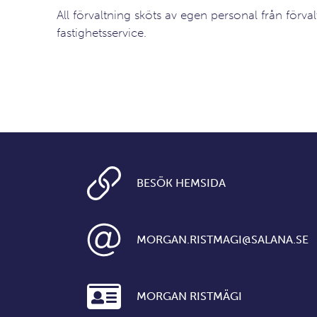
All förvaltning sköts av egen personal från förvalt
fastighetsservice.
BESÖK HEMSIDA
MORGAN.RISTMAGI@SALANA.SE
MORGAN RISTMÄGI