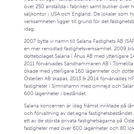
över 250 anställda i fabriken samt butiker över
säljkontor i USA och England. De lokaler som h
verksamheten ligger till grund för det fastighets
idag.
2007 bytte vi namn till Salana Fastighets AB (SA
en mer renodlad fastighetsverksamhet. 2009 bi
dottebolaget Salana i Åhus AB med ytterligare 1
2011 förvärvades Sandhammaren AB i Tomelilla
ökade med ytterligare 160 lägenheter och dotte
Österlen AB skapas. 2013 & 2014 förvärvades H
fastigheter i Simrishamn med omnejd och Salana
600 lägenheter i beståndet.
Salana koncernen är idag främst inriktade på lå
och förvaltning av det egna fastighetsbeståndet.
ett av de största privata fastighetsägarna på Öst
fastigheter med över 600 lägenheter och 80 lok