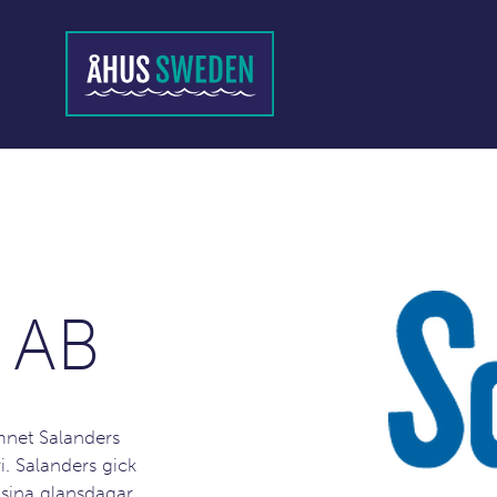
 AB
mnet Salanders
i. Salanders gick
 sina glansdagar