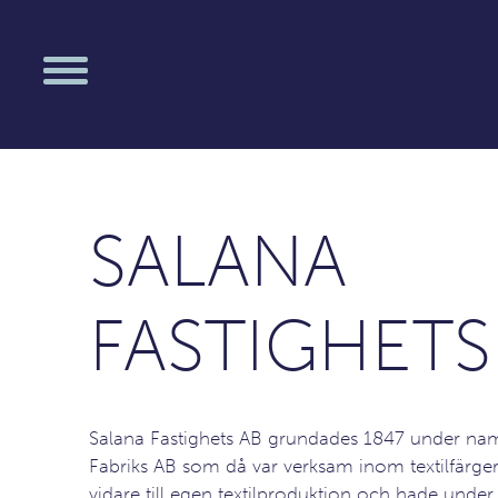
SALANA
FASTIGHETS
Salana Fastighets AB grundades 1847 under na
Fabriks AB som då var verksam inom textilfärger
vidare till egen textilproduktion och hade under