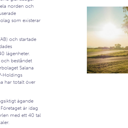
 hela norden och
userade
bolag som existerar
FAB) och startade
ldades
40 lägenheter.
 och beståndet
rbolaget Salana
P-Holdings
 har totalt över
ngsiktigt ägande
 Företaget är idag
erlen med ett 40 tal
aler.