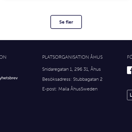
Se fler
ION
PLATSORGANISATION ÅHUS
F
Snidaregatan 1, 296 31, Åhus
yhetsbrev
Besöksadress: Stubbagatan 2
E-post:
Maila ÅhusSweden