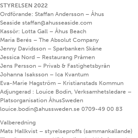
STYRELSEN 2022
Ordförande: Staffan Andersson – Åhus
Seaside staffan@ahusseaside.com
Kassör: Lotta Gall – Åhus Beach
Maria Berés – The Absolut Company
Jenny Davidsson – Sparbanken Skåne
Jessica Nord – Restaurang Pråmen
Jens Persson – Privab & Fastighetsbyrån
Johanna Isaksson – Ica Kvantum
Eva-Marie Hagström – Kristianstads Kommun
Adjungerad : Louice Bodin, Verksamhetsledare –
Platsorganisation ÅhusSweden
louice.bodin@ahussweden.se 0709-49 00 83
Valberedning
Mats Hallkvist – styrelseproffs (sammankallande)