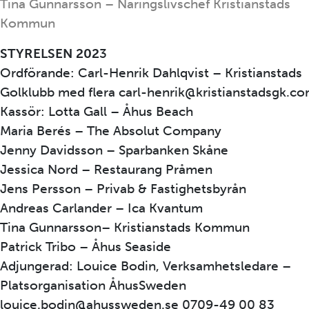
Tina Gunnarsson – Näringslivschef Kristianstads
Kommun
STYRELSEN 202
3
Ordförande: Carl-Henrik Dahlqvist – Kristianstads
Golklubb med flera carl-henrik@kristianstadsgk.c
Kassör: Lotta Gall – Åhus Beach
Maria Berés – The Absolut Company
Jenny Davidsson – Sparbanken Skåne
Jessica Nord – Restaurang Pråmen
Jens Persson – Privab & Fastighetsbyrån
Andreas Carlander – Ica Kvantum
Tina Gunnarsson– Kristianstads Kommun
Patrick Tribo – Åhus Seaside
Adjungerad: Louice Bodin, Verksamhetsledare –
Platsorganisation ÅhusSweden
louice.bodin@ahussweden.se 0709-49 00 83