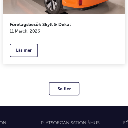
Företagsbesök Skylt & Dekal
11 March, 2026
Läs mer
Se fler
ION
PLATSORGANISATION ÅHUS
F