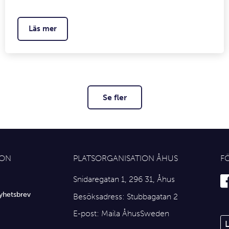
Läs mer
Se fler
ION
PLATSORGANISATION ÅHUS
F
Snidaregatan 1, 296 31, Åhus
yhetsbrev
Besöksadress: Stubbagatan 2
E-post:
Maila ÅhusSweden