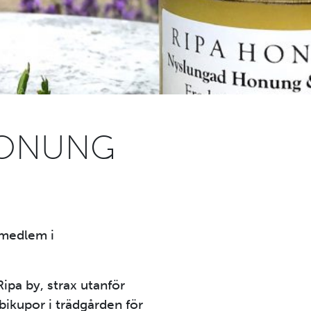
HONUNG
 medlem i
ipa by, strax utanför
bikupor i trädgården för