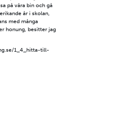
tsa på våra bin och gå
erikande år i skolan,
mans med många
r honung, besitter jag
.se/1_4_hitta-till-