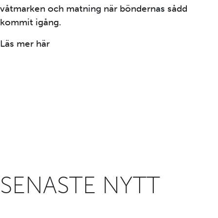
våtmarken och matning när böndernas sådd
kommit igång.
Läs mer här
Upplev tranorna vid Pulken –
Biosfärområde Kristianstads Vattenrike
SENASTE NYTT