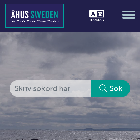
Tävlingar &amp; matcher
TRANSLATE
Träning / motion / hälsa
Utställningar
Vi i Åhus
Platsorganisation Åhus
Alla medlemmar
Sök
Ekonomi &amp; juridik
Hantverkare
Hus &amp; hem
Ideella föreningar