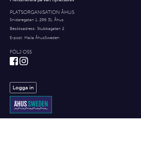
PLATSORGANISATION ÅHUS
Snidaregatan 1, 296 31, Åhus
Besöksadress: Stubbagatan 2
E-post:
Maila ÅhusSweden
FÖLJ OSS
Logga in