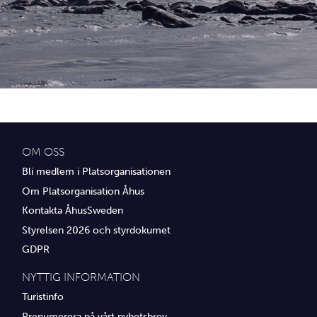
Idrottsföreningar
Media
Transport
Utbildning, IT & verksamhetsutveckling
Övrig service
OM OSS
Bli medlem i Platsorganisationen
Om Platsorganisation Åhus
Kontakta ÅhusSweden
Styrelsen 2026 och styrdokumet
GDPR
NYTTIG INFORMATION
Turistinfo
Prenumerera på vårt nyhetsbrev