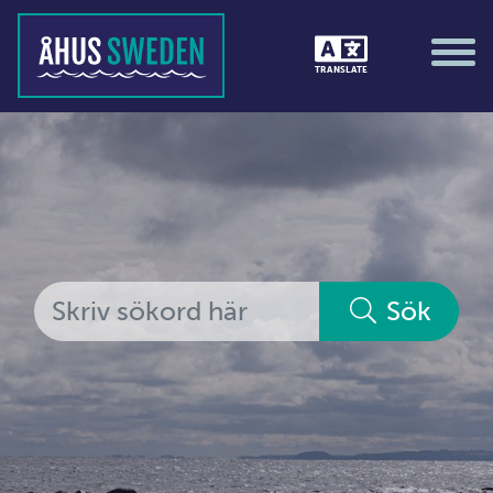
Tävlingar &amp; matcher
TRANSLATE
Träning / motion / hälsa
Utställningar
Vi i Åhus
Platsorganisation Åhus
Alla medlemmar
Sök
Ekonomi &amp; juridik
Hantverkare
Hus &amp; hem
Ideella föreningar