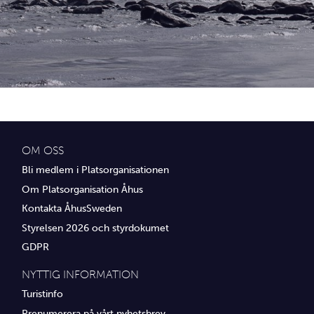
Idrottsföreningar
Media
Transport
Utbildning, IT & verksamhetsutveckling
Övrig service
OM OSS
Bli medlem i Platsorganisationen
Om Platsorganisation Åhus
Kontakta ÅhusSweden
Styrelsen 2026 och styrdokumet
GDPR
NYTTIG INFORMATION
Turistinfo
Prenumerera på vårt nyhetsbrev