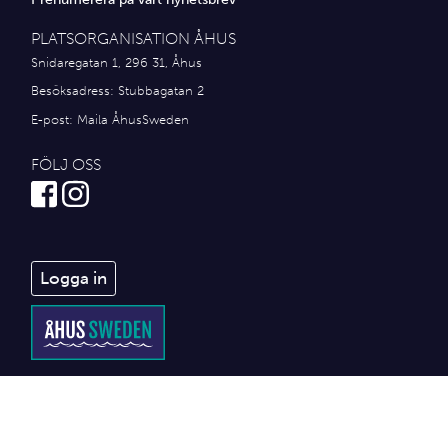
PLATSORGANISATION ÅHUS
Snidaregatan 1, 296 31, Åhus
Besöksadress: Stubbagatan 2
E-post:
Maila ÅhusSweden
FÖLJ OSS
Logga in