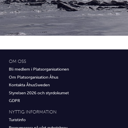
Idrottsföreningar
Media
Transport
Utbildning, IT & verksamhetsutveckling
Övrig service
OM OSS
Bli medlem i Platsorganisationen
Om Platsorganisation Åhus
Kontakta ÅhusSweden
Styrelsen 2026 och styrdokumet
GDPR
NYTTIG INFORMATION
Turistinfo
Prenumerera på vårt nyhetsbrev