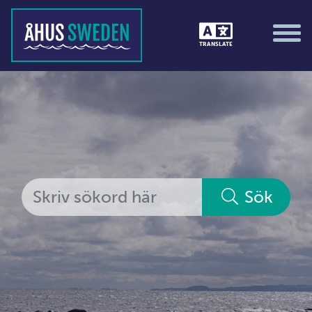
Tävlingar &amp; matcher
TRANSLATE
Träning / motion / hälsa
Utställningar
Vi i Åhus
Platsorganisation Åhus
Alla medlemmar
Sök
Ekonomi &amp; juridik
Hantverkare
Hus &amp; hem
Ideella föreningar