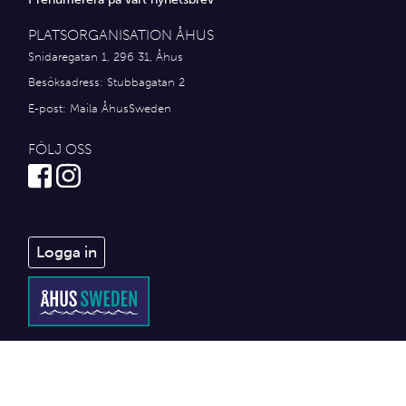
PLATSORGANISATION ÅHUS
Snidaregatan 1, 296 31, Åhus
Besöksadress: Stubbagatan 2
E-post:
Maila ÅhusSweden
FÖLJ OSS
Logga in