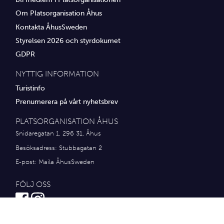
Om Platsorganisation Åhus
Kontakta ÅhusSweden
Styrelsen 2026 och styrdokumet
GDPR
NYTTIG INFORMATION
Turistinfo
Prenumerera på vårt nyhetsbrev
PLATSORGANISATION ÅHUS
Snidaregatan 1, 296 31, Åhus
Besöksadress: Stubbagatan 2
E-post:
Maila ÅhusSweden
FÖLJ OSS