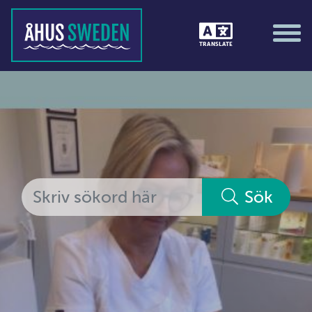
Media
Transport
TRANSLATE
Utbildning, IT & verksamhetsutveckling
Övrig service
Sök