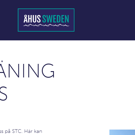
ÄNING
S
ss på STC. Här kan