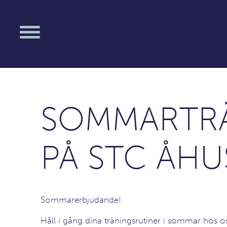
SOMMARTR
PÅ STC ÅHU
Sommarerbjudande!
Håll i gång dina träningsrutiner i sommar hos o