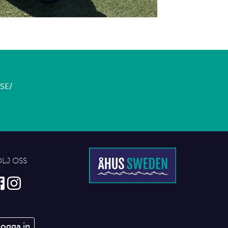
SE/
ÖLJ OSS
Logga in