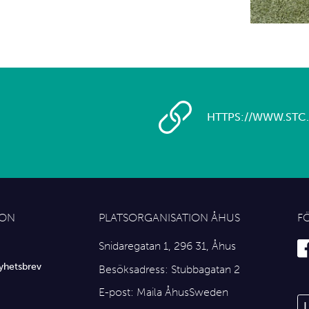
HTTPS://WWW.STC.
ION
PLATSORGANISATION ÅHUS
F
Snidaregatan 1, 296 31, Åhus
yhetsbrev
Besöksadress: Stubbagatan 2
E-post:
Maila ÅhusSweden