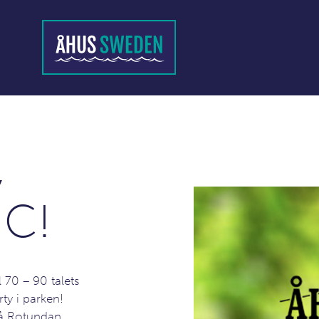
,
C!
70 – 90 talets
ty i parken!
på Rotundan