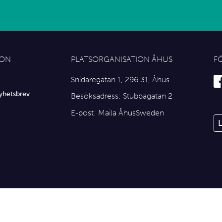
ION
PLATSORGANISATION ÅHUS
F
Snidaregatan 1, 296 31, Åhus
yhetsbrev
Besöksadress: Stubbagatan 2
E-post:
Maila ÅhusSweden