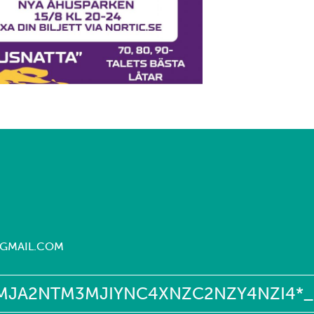
GMAIL.COM
*_GA*MJA2NTM3MJIYNC4XNZC2NZY4