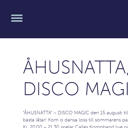
ÅHUSNATTA
DISCO MAGI
“ÅHUSNATTA” – DISCO MAGIC den 15 augusti till 
bästa låtar! Kom o dansa loss till sommarens par
KL 20.00 – 21.30 spelar Calles Kompband live 