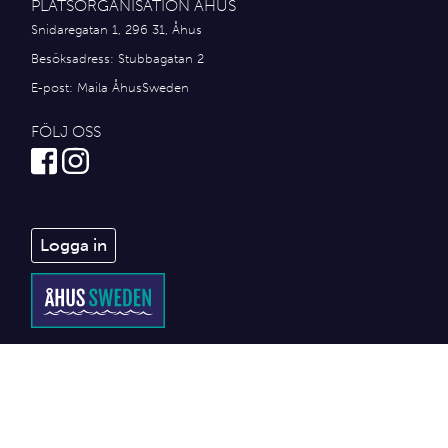
PLATSORGANISATION ÅHUS
Snidaregatan 1, 296 31, Åhus
Besöksadress: Stubbagatan 2
E-post:
Maila ÅhusSweden
FÖLJ OSS
Logga in