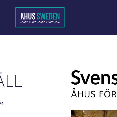
ÄLL
ka