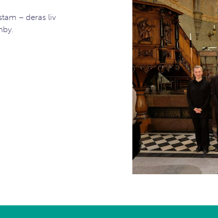
tam – deras liv
nby.