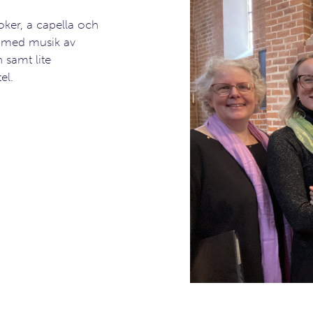
oker, a capella och
 med musik av
 samt lite
el.