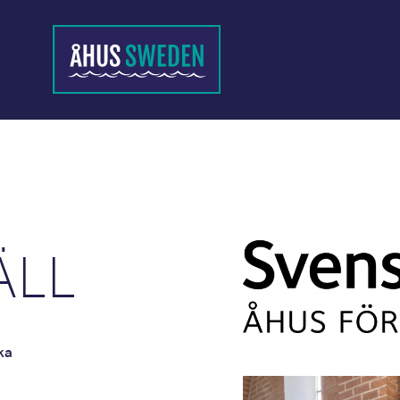
ÄLL
ka