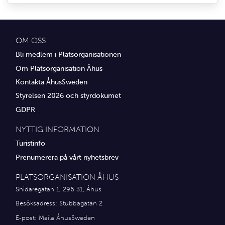
OM OSS
Bli medlem i Platsorganisationen
Om Platsorganisation Åhus
Kontakta ÅhusSweden
Styrelsen 2026 och styrdokumet
GDPR
NYTTIG INFORMATION
Turistinfo
Prenumerera på vårt nyhetsbrev
PLATSORGANISATION ÅHUS
Snidaregatan 1, 296 31, Åhus
Besöksadress: Stubbagatan 2
E-post:
Maila ÅhusSweden