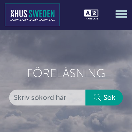
Övrig service
TRANSLATE
FÖRELÄSNING
Sök