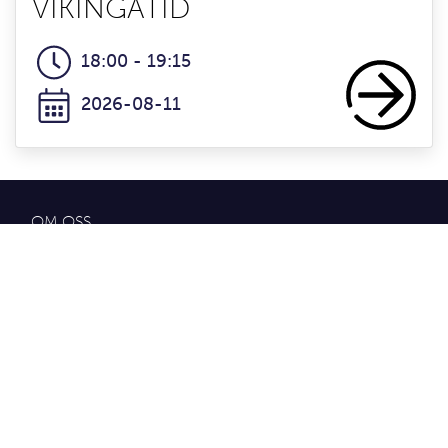
VIKINGATID
18:00 - 19:15
2026-08-11
OM OSS
Bli medlem i Platsorganisationen
Om Platsorganisation Åhus
Kontakta ÅhusSweden
Styrelsen 2026 och styrdokumet
GDPR
NYTTIG INFORMATION
Turistinfo