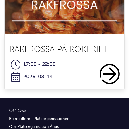
RÄKFROSSA PÅ RÖKERIET
17:00 - 22:00
2026-08-14
OM OSS
Bli medlem i Platsorganisationen
Om Platsorganisation Åhus