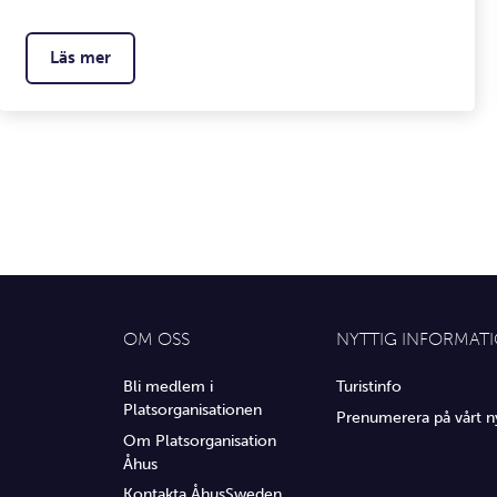
Läs mer
OM OSS
NYTTIG INFORMAT
Bli medlem i
Turistinfo
Platsorganisationen
Prenumerera på vårt n
Om Platsorganisation
Åhus
Kontakta ÅhusSweden