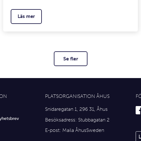
Läs mer
Se fler
ION
PLATSORGANISATION ÅHUS
F
Snidaregatan 1, 296 31, Åhus
yhetsbrev
Besöksadress: Stubbagatan 2
E-post:
Maila ÅhusSweden