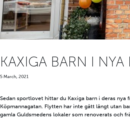
KAXIGA BARN I NYA
5 March, 2021
Sedan sportlovet hittar du Kaxiga barn i deras nya f
Köpmannagatan. Flytten har inte gått långt utan bara
gamla Guldsmedens lokaler som renoverats och fr
Kaxiga barn – Åhus Sweden (ahussweden.se)