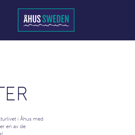
TER
turlivet i Åhus med
er en av de
e!