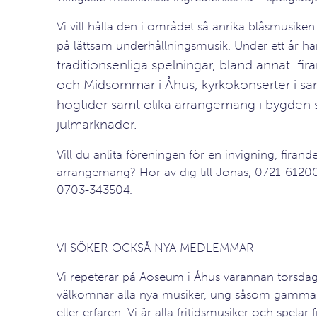
Vi vill hålla den i området så anrika blåsmusike
på lättsam underhållningsmusik. Under ett år ha
traditionsenliga spelningar, bland annat. fi
och Midsommar i Åhus, kyrkokonserter i s
högtider samt olika arrangemang i bygden
julmarknader.
Vill du anlita föreningen för en invigning, firand
arrangemang? Hör av dig till Jonas, 0721-61200
0703-343504.
VI SÖKER OCKSÅ NYA MEDLEMMAR
Vi repeterar på Aoseum i Åhus varannan torsdag
välkomnar alla nya musiker, ung såsom gammal
eller erfaren. Vi är alla fritidsmusiker och spelar f