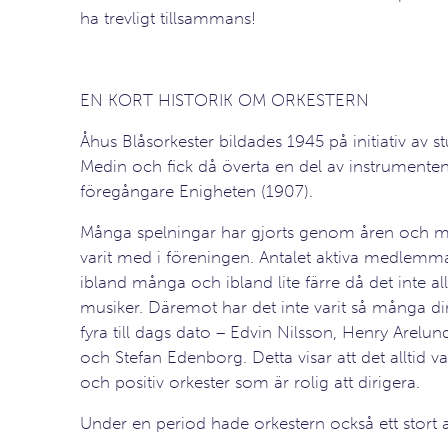
ha trevligt tillsammans!
EN KORT HISTORIK OM ORKESTERN
Åhus Blåsorkester bildades 1945 på initiativ av s
Medin och fick då överta en del av instrumenten
föregångare Enigheten (1907).
Många spelningar har gjorts genom åren och 
varit med i föreningen. Antalet aktiva medlemmar
ibland många och ibland lite färre då det inte allti
musiker. Däremot har det inte varit så många di
fyra till dags dato – Edvin Nilsson, Henry Arelu
och Stefan Edenborg. Detta visar att det alltid va
och positiv orkester som är rolig att dirigera.
Under en period hade orkestern också ett stort ant