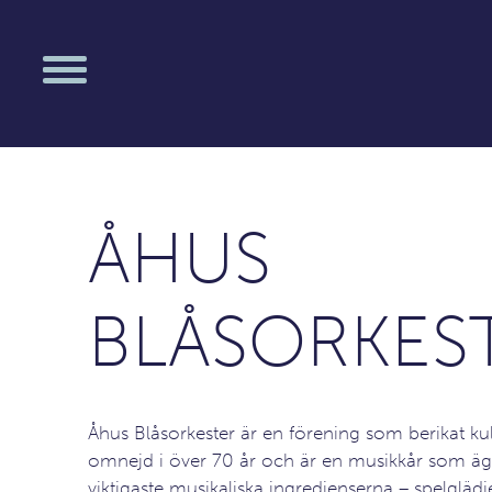
ÅHUS
BLÅSORKES
Åhus Blåsorkester är en förening som berikat kul
omnejd i över 70 år och är en musikkår som äg
viktigaste musikaliska ingredienserna – spelglädj