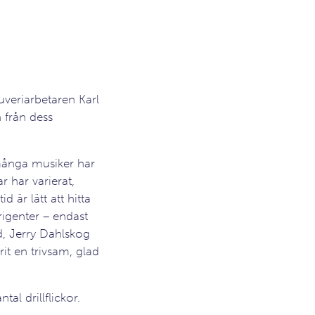
tuveriarbetaren Karl
 från dess
många musiker har
 har varierat,
d är lätt att hitta
rigenter – endast
nd, Jerry Dahlskog
rit en trivsam, glad
al drillflickor.