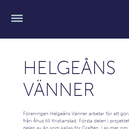
HELGEÅNS
VÄNNER
Föreningen Helgeåns Vänner arbetar för att gör
från Åhus till Kristianstad. Första delen i projekte
delen av ån som kallas för Graften. Läs mer om 