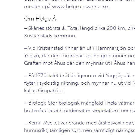
medlem på www.helgeansvanner.se.
Om Helge Å
– Skånes största å. Total längd cirka 200 km, c
Kristianstads kommun.
– Vid Kristianstad rinner ån ut i Hammarsjön o
Yngsjö, där den förgrenar sig. En gren rinner n
Graften mot Åhus där den mynnar ut i Åhus ha
– På 1770-talet bröt ån igenom vid Yngsjö, där
flyter i sydostlig riktning, och mynnar nu ut vi
kallas Gropahålet.
– Biologi: Stor biologisk mångfald i hela våtmar
bottenfauna och undervattensvegetation mer s
– Kemi: Mycket varierande med årstidsväxlingar, 
humusrikt, tämligen surt men samtidigt näringsri