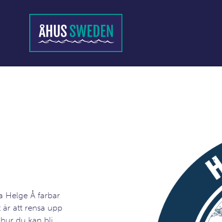
a Helge Å farbar
t är att rensa upp
hur du kan bli