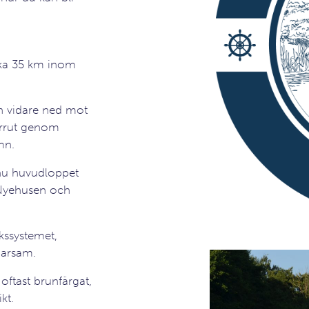
irka 35 km inom
ch vidare ned mot
orrut genom
mn.
 nu huvudloppet
d Nyehusen och
kssystemet,
parsam.
oftast brunfärgat,
kt.