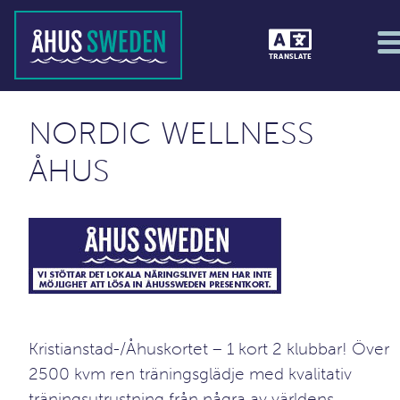
TRANSLATE
NORDIC WELLNESS
ÅHUS
Kristianstad-/Åhuskortet – 1 kort 2 klubbar! Över
2500 kvm ren träningsglädje med kvalitativ
träningsutrustning från några av världens