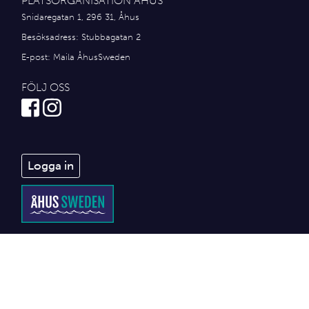
PLATSORGANISATION ÅHUS
Snidaregatan 1, 296 31, Åhus
Besöksadress: Stubbagatan 2
E-post:
Maila ÅhusSweden
FÖLJ OSS
Logga in