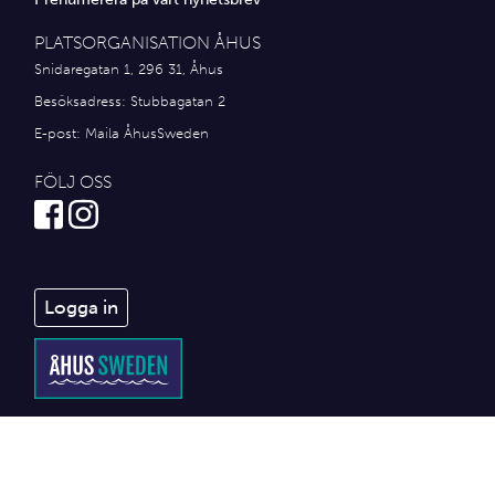
PLATSORGANISATION ÅHUS
Snidaregatan 1, 296 31, Åhus
Besöksadress: Stubbagatan 2
E-post:
Maila ÅhusSweden
FÖLJ OSS
Logga in