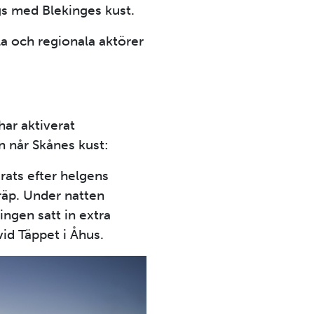
ngs med Blekinges kust.
a och regionala aktörer
ar aktiverat
n når Skånes kust:
rats efter helgens
räp. Under natten
ingen satt in extra
vid Täppet i Åhus.