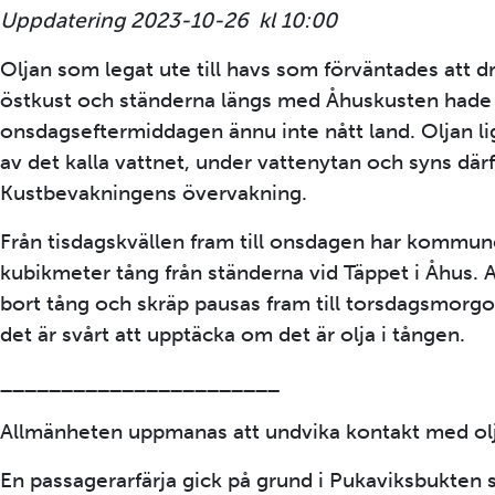
Uppdatering 2023-10-26 kl 10:00
Oljan som legat ute till havs som förväntades att d
östkust och ständerna längs med Åhuskusten hade
onsdagseftermiddagen ännu inte nått land. Oljan li
av det kalla vattnet, under vattenytan och syns därf
Kustbevakningens övervakning.
Från tisdagskvällen fram till onsdagen har kommune
kubikmeter tång från ständerna vid Täppet i Åhus. A
bort tång och skräp pausas fram till torsdagsmorgo
det är svårt att upptäcka om det är olja i tången.
_______________________
Allmänheten uppmanas att undvika kontakt med olja 
En passagerarfärja gick på grund i Pukaviksbukten