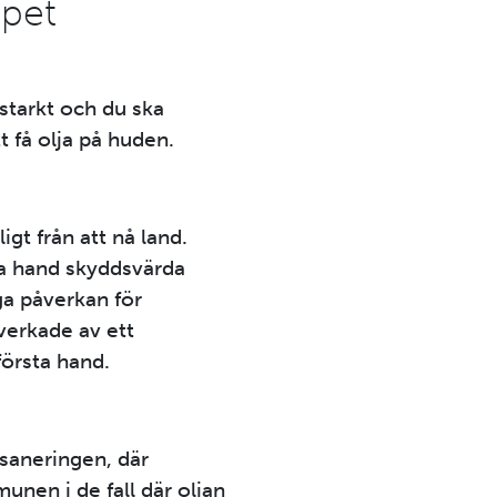
ppet
 starkt och du ska
t få olja på huden.
gt från att nå land.
a hand skyddsvärda
ga påverkan för
verkade av ett
första hand.
aneringen, där
unen i de fall där oljan