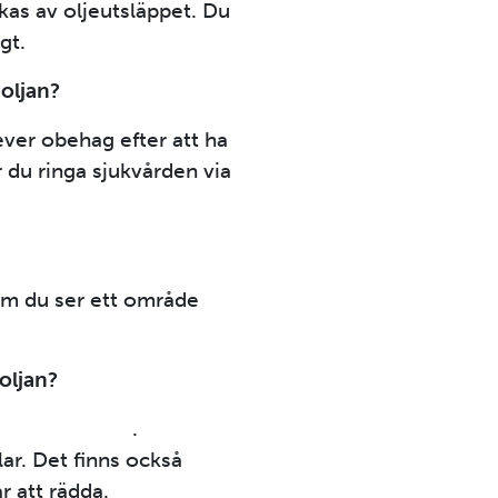
as av oljeutsläppet. Du
gt.
oljan?
ver obehag efter att ha
 du ringa sjukvården via
m du ser ett område
oljan?
stianstad.se
.
lar. Det finns också
r att rädda.