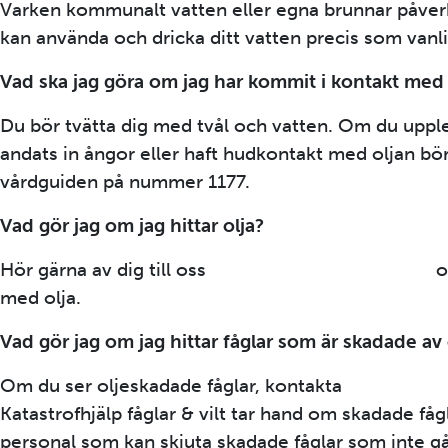
Varken kommunalt vatten eller egna brunnar påverk
kan använda och dricka ditt vatten precis som vanli
Vad ska jag göra om jag har kommit i kontakt med 
Du bör tvätta dig med tvål och vatten. Om du upple
andats in ångor eller haft hudkontakt med oljan bör
vårdguiden på nummer 1177.
Vad gör jag om jag hittar olja?
Hör gärna av dig till oss
kommun@kristianstad.se
o
med olja.
Vad gör jag om jag hittar fåglar som är skadade av 
Om du ser oljeskadade fåglar, kontakta
kommun@kri
Katastrofhjälp fåglar & vilt tar hand om skadade fåg
personal som kan skjuta skadade fåglar som inte gå