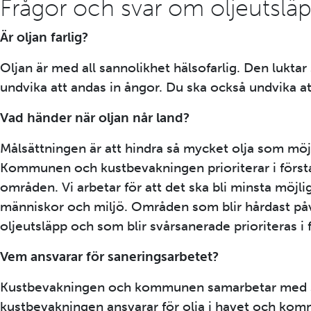
Frågor och svar om oljeutslä
Är oljan farlig?
Oljan är med all sannolikhet hälsofarlig. Den luktar
undvika att andas in ångor. Du ska också undvika at
Vad händer när oljan når land?
Målsättningen är att hindra så mycket olja som möjli
Kommunen och kustbevakningen prioriterar i först
områden. Vi arbetar för att det ska bli minsta möjli
människor och miljö. Områden som blir hårdast på
oljeutsläpp och som blir svårsanerade prioriteras i 
Vem ansvarar för saneringsarbetet?
Kustbevakningen och kommunen samarbetar med s
kustbevakningen ansvarar för olja i havet och komm