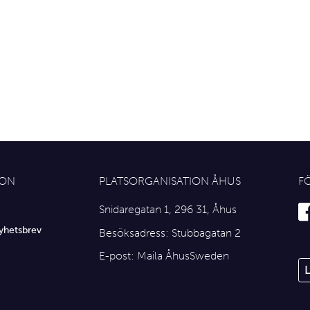
ION
PLATSORGANISATION ÅHUS
F
Snidaregatan 1, 296 31, Åhus
yhetsbrev
Besöksadress: Stubbagatan 2
E-post:
Maila ÅhusSweden