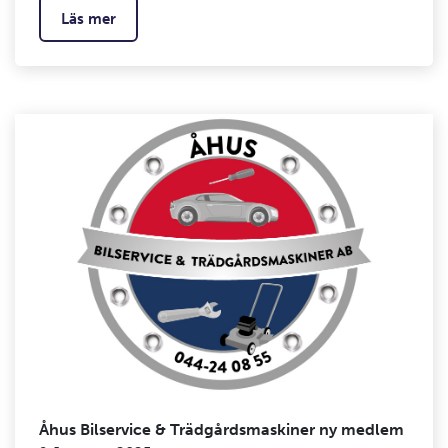
Läs mer
Åhus Bilservice & Trädgårdsmaskiner ny medlem